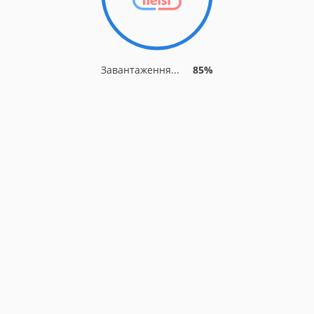
Завантаження...
90%