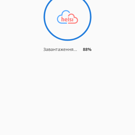
Завантаження...
88%