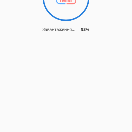
Завантаження...
93%