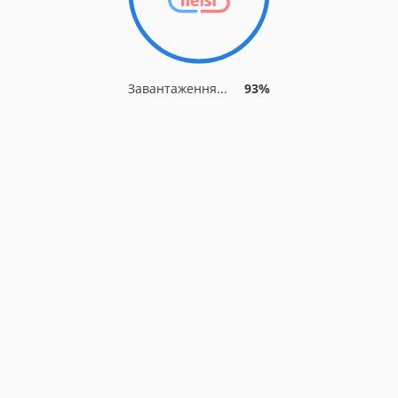
Завантаження...
93%