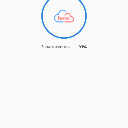
Завантаження...
93%