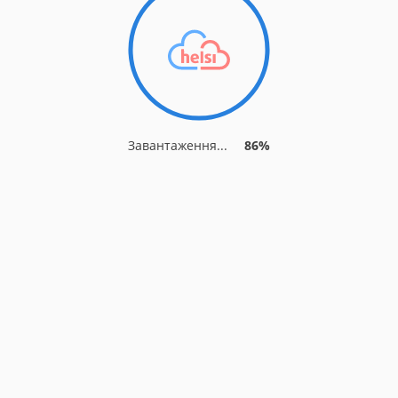
Завантаження...
91%