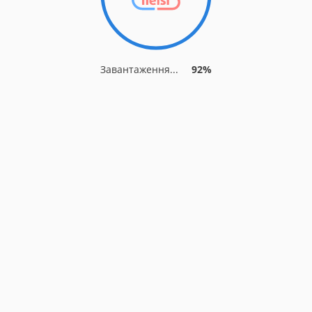
Завантаження...
92%