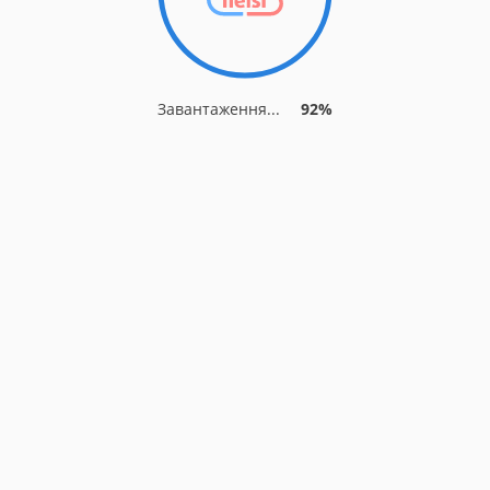
Завантаження...
92%