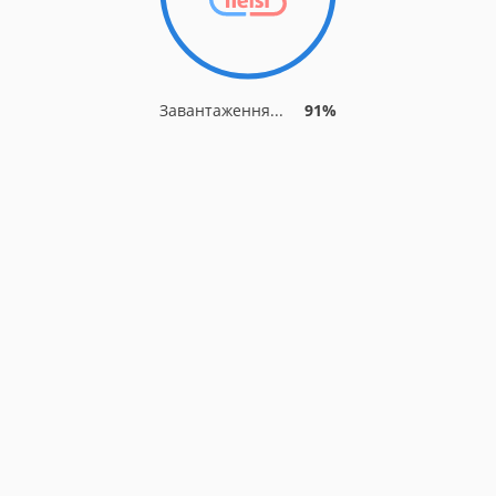
Завантаження...
91%