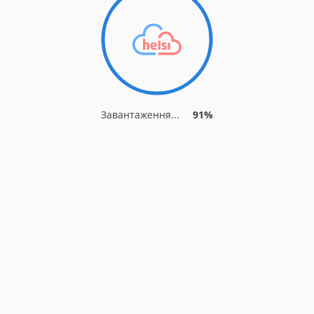
Завантаження...
91%