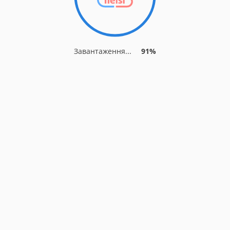
Завантаження...
91%