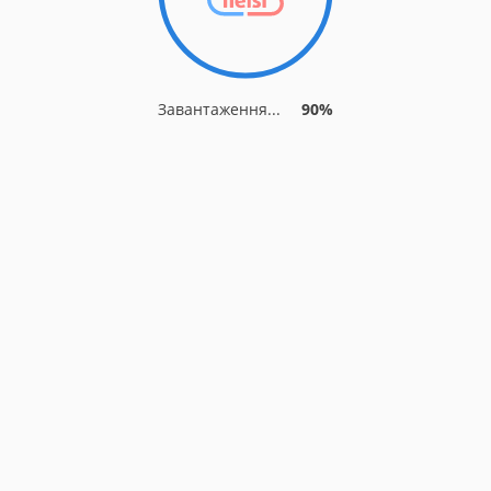
Завантаження...
90%