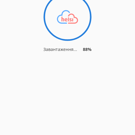
Завантаження...
91%