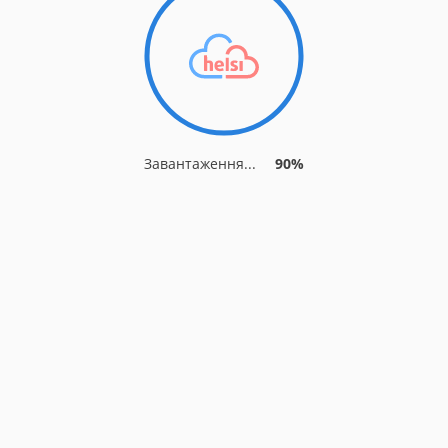
Завантаження...
90%