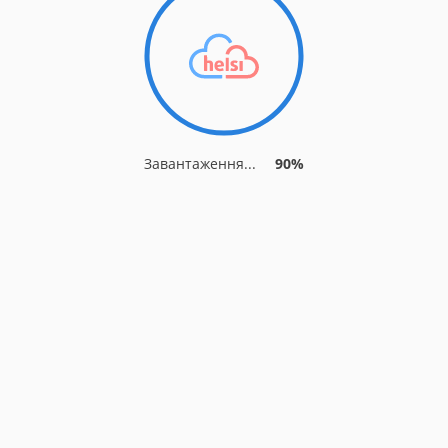
Завантаження...
90%