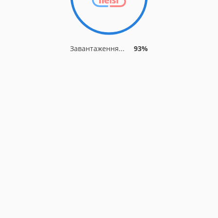
Завантаження...
93%