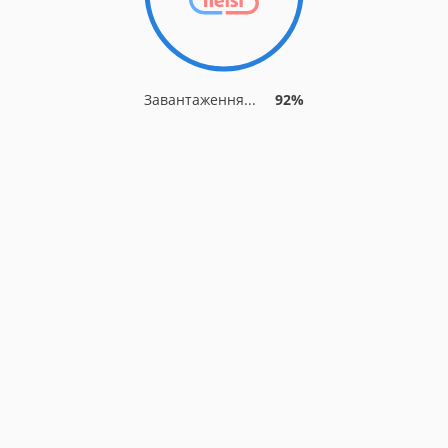
Завантаження...
92%