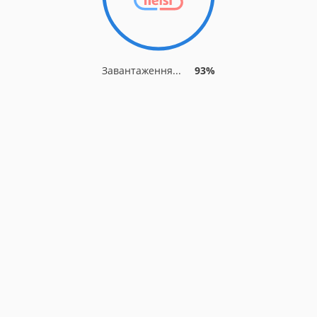
Завантаження...
93%