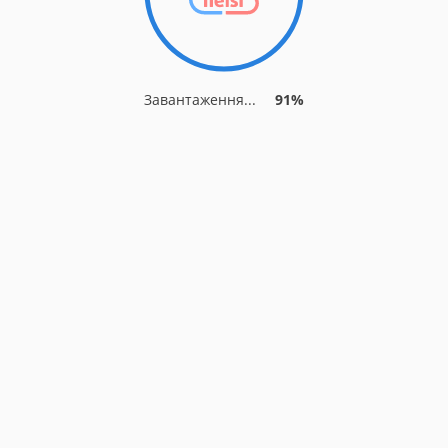
Завантаження...
91%