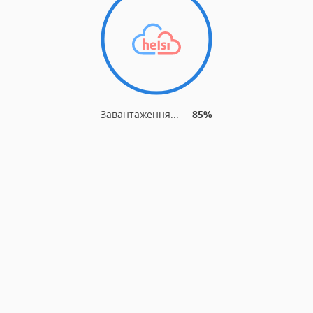
Завантаження...
88%