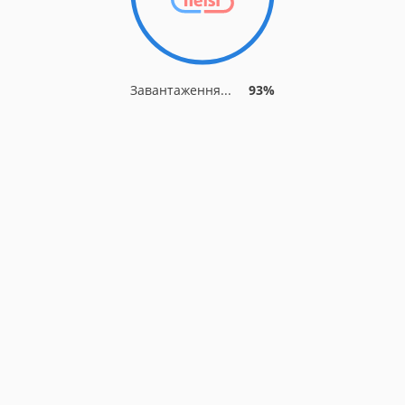
Завантаження...
93%