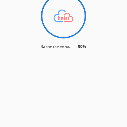
Завантаження...
90%