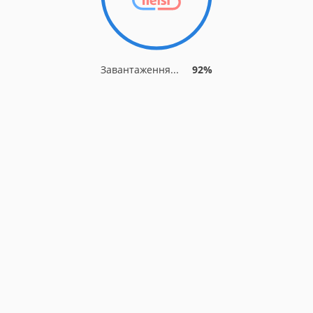
Завантаження...
92%