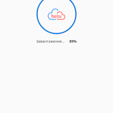
Завантаження...
93%