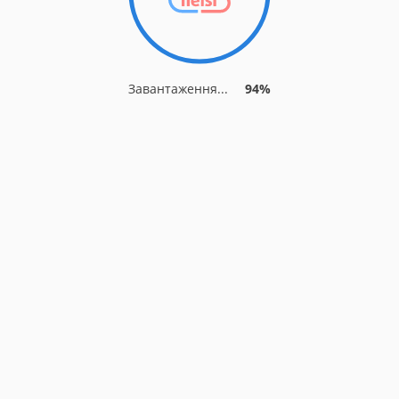
Завантаження...
94%