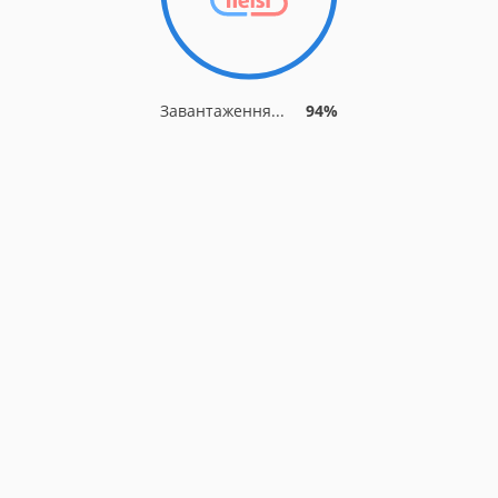
Завантаження...
94%