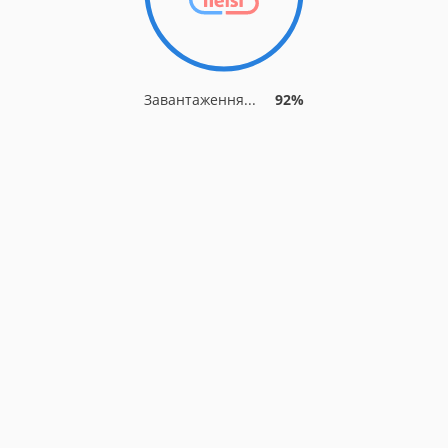
Завантаження...
92%