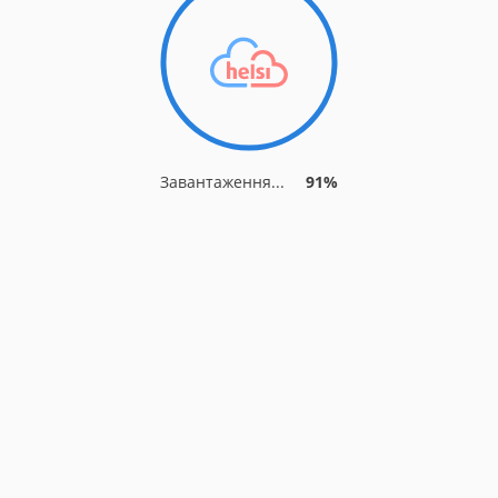
Завантаження...
91%