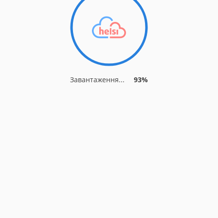
Завантаження...
93%