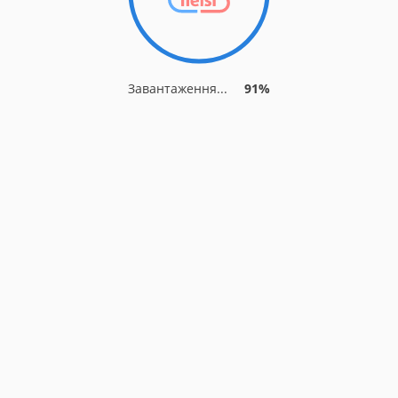
Завантаження...
91%