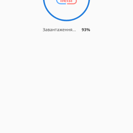
Завантаження...
93%