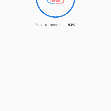
Завантаження...
93%