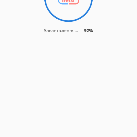
Завантаження...
92%