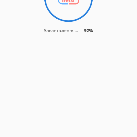
Завантаження...
92%