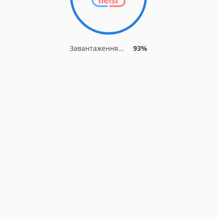
Завантаження...
93%