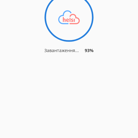
Завантаження...
93%