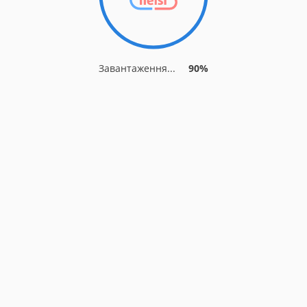
Завантаження...
90%