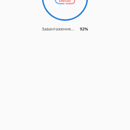
Завантаження...
92%