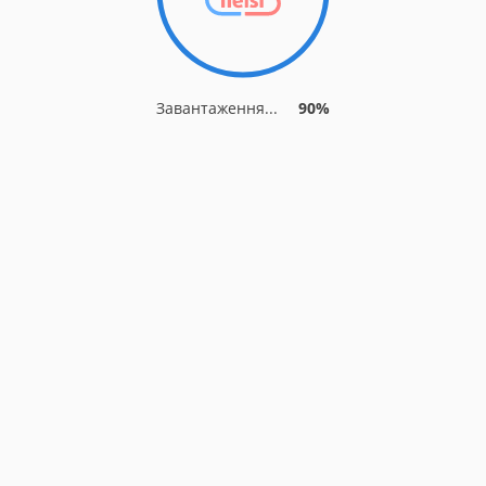
Завантаження...
90%