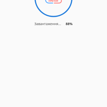
Завантаження...
88%