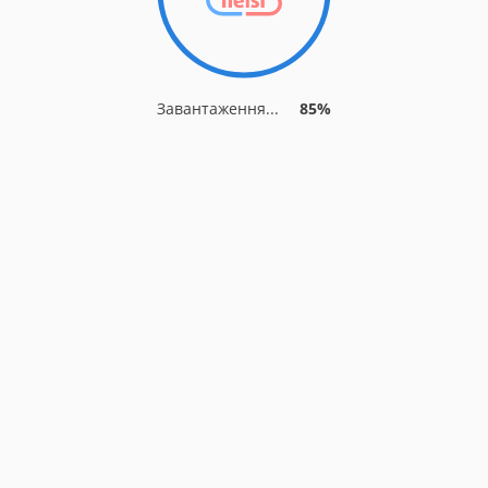
Завантаження...
89%