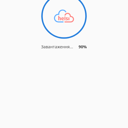
Завантаження...
90%