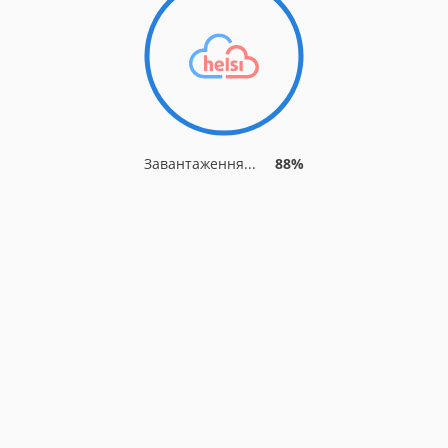
Завантаження...
93%