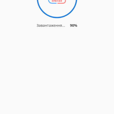
Завантаження...
90%