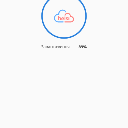
Завантаження...
95%