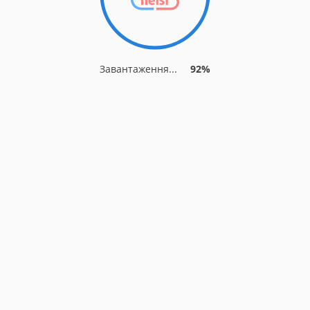
Завантаження...
92%