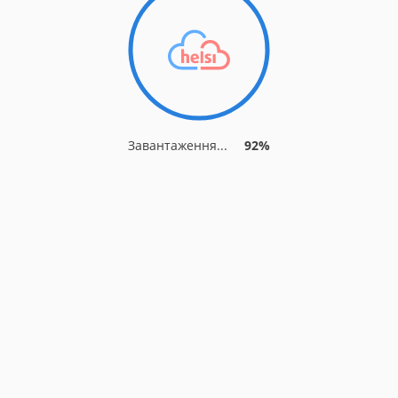
Завантаження...
92%