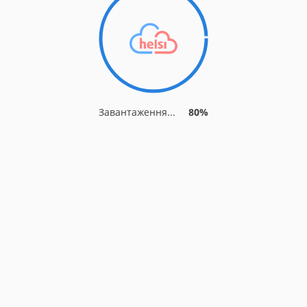
Завантаження...
85%