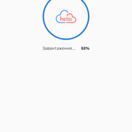
Завантаження...
94%