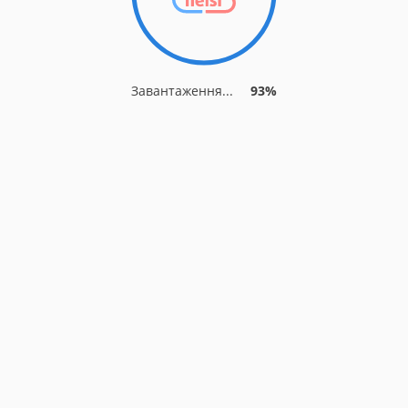
Завантаження...
93%